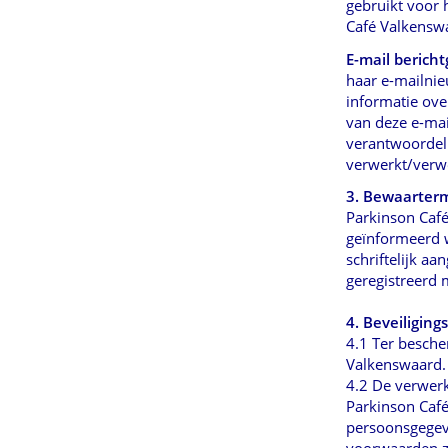
gebruikt voor 
Café Valkenswa
E-mail bericht
haar e-mailnie
informatie ove
van deze e-mail
verantwoordeli
verwerkt/verwe
3. Bewaarter
Parkinson Caf
geïnformeerd w
schriftelijk a
geregistreerd m
4. Beveiligin
4.1 Ter besch
Valkenswaard. 
4.2 De verwer
Parkinson Cafév
persoonsgegeve
voorwaarden z