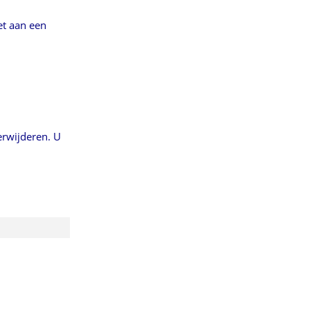
et
aan een
erwijderen. U