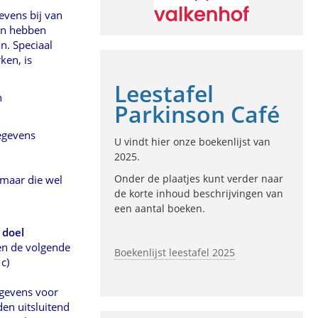
evens bij van
ven hebben
n. Speciaal
ken, is
Leestafel
n
Parkinson Café
egevens
U vindt hier onze boekenlijst van
2025.
Onder de plaatjes kunt verder naar
 maar die wel
de korte inhoud beschrijvingen van
een aantal boeken.
 doel
en de volgende
Boekenlijst leestafel 2025
c)
gevens voor
en uitsluitend