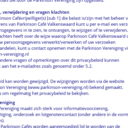
t, verwijdering en vragen klachten
inson Cafévrijwilliger(s) [sub 1] die belast is/zijn met het beheer
v
ens van Parkinson Café Valkenswaard kunt u per
e-mail een ver
gegevens in te zien, te ontvangen, te
wijzigen of te verwijderen.
lachten heeft over de wijze waarop Parkinson Café Valkenswaard 
) uw persoonsgegevens verwerkt/verwerken of uw verzoeken
andelen, kunt u contact opnemen met de Parkinson Vereniging v
-vereniging.nl
andere vragen of opmerkingen over dit privacybeleid kunnen
 aan het e-mailadres zoals genoemd onder 5.2.
eid kan worden gewijzigd. De wijzigingen worden via de website
on Vereniging (www.parkinson-vereniging.nl) bekend gemaakt.
u om regelmatig het privacybeleid te bekijken.
eniging
ereniging maakt zich sterk voor informatievoorziening,
iging, onderzoek en lotgenotencontact (onder andere in de vor
s).
 Parkinson Cafés worden aangemoedigd lid te worden van de