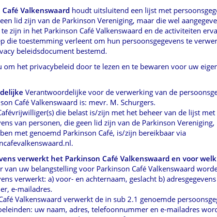
n Café Valkenswaard
houdt uitsluitend een lijst met persoonsgeg
een lid zijn van de Parkinson Vereniging, maar die wel aangege
te zijn in het Parkinson Café Valkenswaard en de activiteiten erva
ep die toestemming verleent om hun persoonsgegevens te verwer
ivacy beleidsdocument bestemd.
u om het privacybeleid door te lezen en te bewaren voor uw eige
delijke
Verantwoordelijke voor de verwerking van de persoonsg
on Café Valkenswaard is: mevr. M. Schurgers.
févrijwilliger(s) die belast is/zijn met het beheer van de lijst met
ns van personen, die geen lid zijn van de Parkinson Vereniging,
bben met genoemd Parkinson Café, is/zijn bereikbaar via
ncafevalkenswaard.nl.
vens verwerkt het Parkinson Café Valkenswaard en voor welk
er van uw belangstelling voor Parkinson Café Valkenswaard word
ns verwerkt: a) voor- en achternaam, geslacht b) adresgegevens 
r, e-mailadres.
 Café Valkenswaard verwerkt de in sub 2.1 genoemde persoonsge
oeleinden: uw naam, adres, telefoonnummer en e-mailadres word