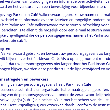
het versturen van uitnodigingen en informatie over activiteiten v
ard en het versturen van een bevestiging voor bijeenkomsten.
geving:
Parkinson Café Valkenswaard gebruikt uw naam en e-mai
uwsbrief met informatie over activiteiten en mogelijke, andere in
r het Parkinson Café Valkenswaard toe te sturen. Afmelding voor
berichten is te allen tijde mogelijk door een e-mail te sturen naa
jke vrijwilliger(s) die de persoonsgegevens namens het Parkinso
rken, zie sub 1.
mijnen
é Valkenswaard gebruikt en bewaart uw persoonsgegevens zo la
ilt blijven over het Parkinson Café. Als u op enig moment
monde
angeeft dat uw persoonsgegevens niet langer door het
Parkinson Ca
ogen blijven, worden deze per direct uit de lijst
verwijderd en ve
gsmaatregelen en bewerkers
erming van uw persoonsgegevens heeft Parkinson Café
passende technische en organisatorische maatregelen getroffen.
king van de persoonsgegevens valt onder de verantwoordelijkhe
rijwilliger(s) [sub 1] die belast is/zijn met het beheer van
de lijst
ns. Deze vrijwilliger(s) werkt/werken daarbij
conform de instruc
oals die door de Parkinson Vereniging
zijn opgesteld.