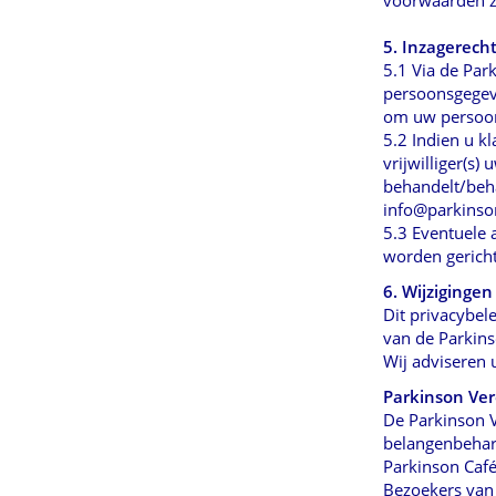
5. Inzagerech
5.1 Via de Park
persoonsgegev
om uw persoons
5.2 Indien u k
vrijwilliger(s
behandelt/beh
info@parkinson
5.3 Eventuele 
worden gericht
6. Wijzigingen
Dit privacybel
van de Parkins
Wij adviseren 
Parkinson Ver
De Parkinson V
belangenbehart
Parkinson Café
Bezoekers van