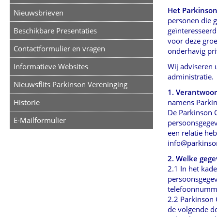
Het Parkinso
Nieuwsbrieven
personen die g
Beschikbare Presentaties
geïnteresseerd 
voor deze gro
Contactformulier en vragen
onderhavig pr
Informatieve Websites
Wij adviseren 
administratie.
Nieuwsflits Parkinson Vereninging
1. Verantwoor
Historie
namens Parkins
De Parkinson Ca
E-Mailformulier
persoonsgegeve
een relatie he
info@parkinso
2. Welke gege
2.1 In het kad
persoonsgegeve
telefoonnumme
2.2 Parkinson
de volgende d