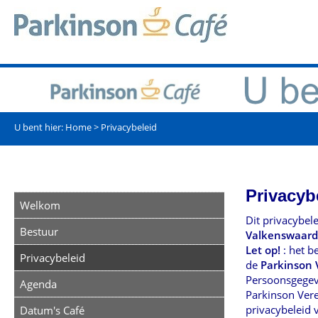
U bent hier:
Home
>
Privacybeleid
Privacyb
Welkom
Dit privacybel
Bestuur
Valkenswaard
Let op!
: het b
Privacybeleid
de
Parkinson 
Persoonsgegeve
Agenda
Parkinson Vere
privacybeleid 
Datum's Café