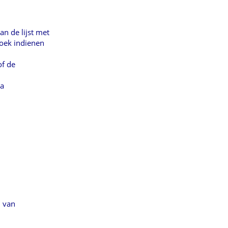
an de lijst met
zoek indienen
of
de
ia
m
van