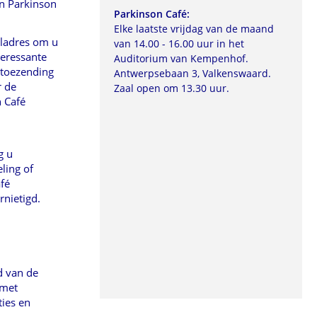
an Parkinson
Parkinson Café:
Elke laatste vrijdag van de maand
ladres om u
van 14.00 - 16.00 uur in het
teressante
Auditorium van Kempenhof.
 toezending
Antwerpsebaan 3, Valkenswaard.
r de
Zaal open om 13.30 uur.
n Café
ng
u
ling of
fé
rnietigd.
id
van de
 met
ties en